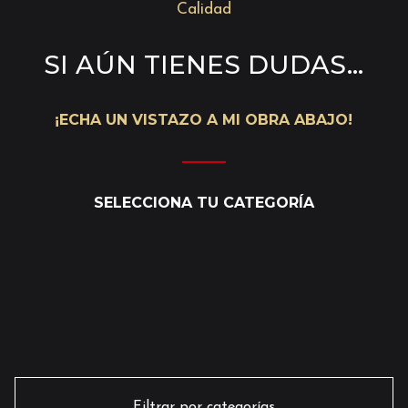
Calidad
SI AÚN TIENES DUDAS…
¡ECHA UN VISTAZO A MI OBRA ABAJO!
———
SELECCIONA TU CATEGORÍA
TODAS
ILUSTRACIÓN
MURAL ARTÍSTICO
MURAL CORPORATIVO
PINTURA AL ÓLEO
PINTURA MURAL
RETRATO
TIPOGRAFÍA | CALIGRAFÍA | LETTERING
Filtrar por categorías