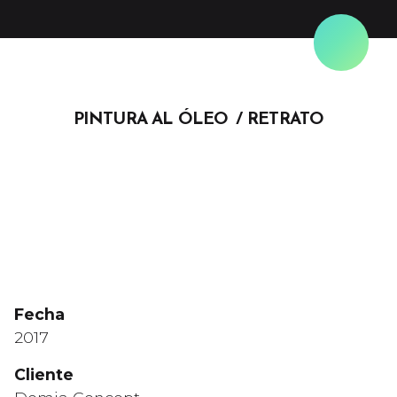
Skip
to
content
PINTURA AL ÓLEO
RETRATO
Fecha
2017
Cliente