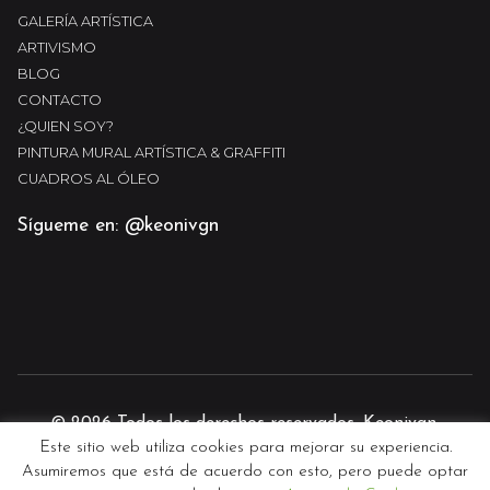
GALERÍA ARTÍSTICA
ARTIVISMO
BLOG
CONTACTO
¿QUIEN SOY?
PINTURA MURAL ARTÍSTICA & GRAFFITI
CUADROS AL ÓLEO
Sígueme en: @keonivgn
© 2026 Todos los derechos reservados. Keonivgn.
Este sitio web utiliza cookies para mejorar su experiencia.
Diseño y desarrollo web por
Guille Martin
Asumiremos que está de acuerdo con esto, pero puede optar