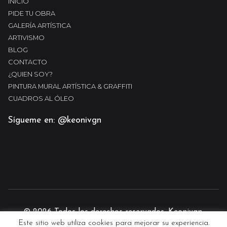
INICIO
PIDE TU OBRA
GALERÍA ARTÍSTICA
ARTIVISMO
BLOG
CONTACTO
¿QUIEN SOY?
PINTURA MURAL ARTÍSTICA & GRAFFITI
CUADROS AL ÓLEO
Sígueme en: @keonivgn
© 2026 Todos los derechos reservados. Keonivgn.
Este sitio web utiliza cookies para mejorar su experiencia.
Diseño y desarrollo web por
Guille Martin