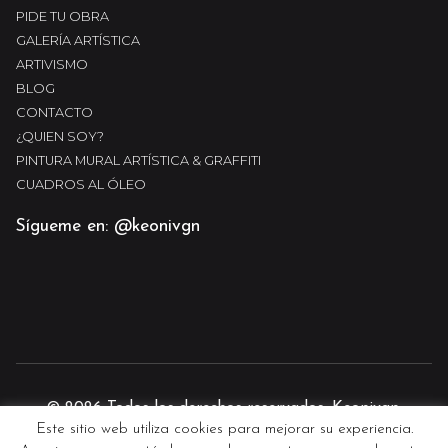
PIDE TU OBRA
GALERÍA ARTÍSTICA
ARTIVISMO
BLOG
CONTACTO
¿QUIEN SOY?
PINTURA MURAL ARTÍSTICA & GRAFFITI
CUADROS AL ÓLEO
Sígueme en: @keonivgn
© 2026 Todos los derechos reservados. Keonivgn.
Este sitio web utiliza cookies para mejorar su experiencia.
Diseño y desarrollo web por
Guille Martin