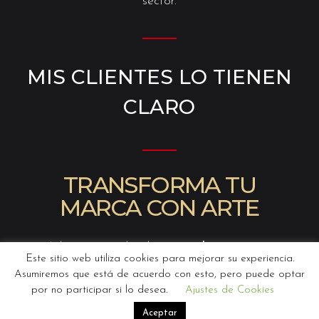
sector.
———
MIS CLIENTES LO TIENEN
CLARO
———
TRANSFORMA TU
MARCA CON ARTE
Además, si te decides por un
live painting,
Este sitio web utiliza cookies para mejorar su experiencia.
TENGO QUE AVISARTE
, que esta es una
Asumiremos que está de acuerdo con esto, pero puede optar
potente herramienta de marketing
dinámico, no
por no participar si lo desea.
Ajustes de Cookies
se trata solo de crear arte mural en vivo, se trata
Aceptar