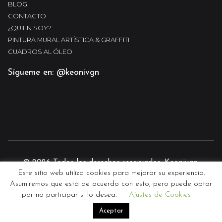
BLOG
CONTACTO
¿QUIEN SOY?
PINTURA MURAL ARTÍSTICA & GRAFFITI
CUADROS AL ÓLEO
Sígueme en: @keonivgn
© 2026 Todos los derechos reservados. Keonivgn.
Este sitio web utiliza cookies para mejorar su experiencia.
Diseño y desarrollo web por
Guille Martin
Asumiremos que está de acuerdo con esto, pero puede optar
por no participar si lo desea.
Ajustes de Cookies
Aceptar
Sígueme en instagram
@keonivgn