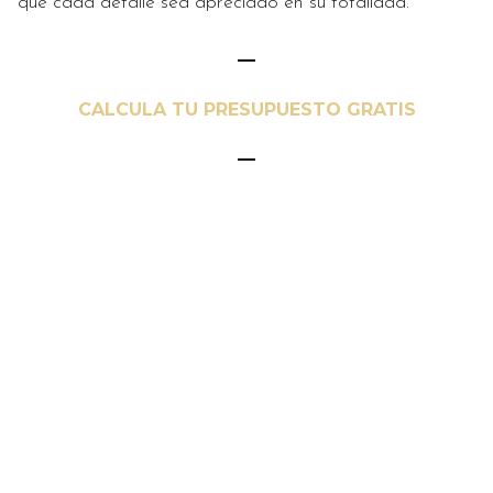
que cada detalle sea apreciado en su totalidad.
—
CALCULA TU PRESUPUESTO GRATIS
—